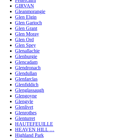
Fettercairn
GIRVAN
Gleanmorangie
Glen Elgin
Glen Garioch
Glen Grant
Glen Moray
Glen Ord
Glen Spey
Glenallachie
Glenburgie
Glencadam
Glendronach
Glendullan
Glenfarclas
Glenfiddich
Glenglassaugh
Glengoyne
Glengyle
Glenlivet
Glenrothes
Glenturret
HAUTEFEUILLE
HEAVEN HILL …
Highland Park