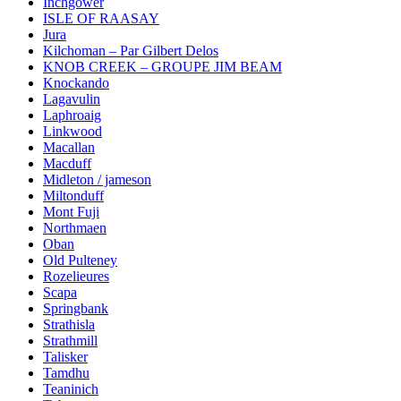
Inchgower
ISLE OF RAASAY
Jura
Kilchoman – Par Gilbert Delos
KNOB CREEK – GROUPE JIM BEAM
Knockando
Lagavulin
Laphroaig
Linkwood
Macallan
Macduff
Midleton / jameson
Miltonduff
Mont Fuji
Northmaen
Oban
Old Pulteney
Rozelieures
Scapa
Springbank
Strathisla
Strathmill
Talisker
Tamdhu
Teaninich