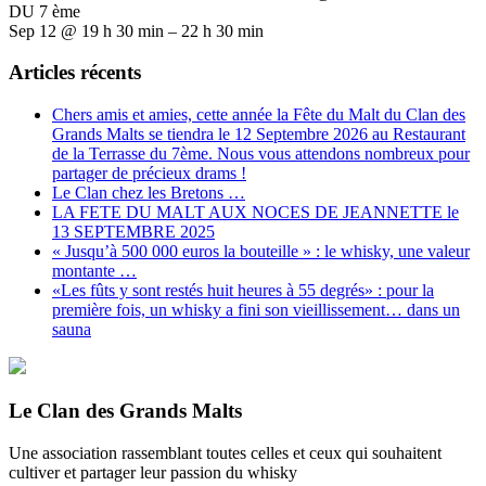
DU 7 ème
Sep 12 @ 19 h 30 min – 22 h 30 min
Articles récents
Chers amis et amies, cette année la Fête du Malt du Clan des
Grands Malts se tiendra le 12 Septembre 2026 au Restaurant
de la Terrasse du 7ème. Nous vous attendons nombreux pour
partager de précieux drams !
Le Clan chez les Bretons …
LA FETE DU MALT AUX NOCES DE JEANNETTE le
13 SEPTEMBRE 2025
« Jusqu’à 500 000 euros la bouteille » : le whisky, une valeur
montante …
«Les fûts y sont restés huit heures à 55 degrés» : pour la
première fois, un whisky a fini son vieillissement… dans un
sauna
Le Clan des Grands Malts
Une association rassemblant toutes celles et ceux qui souhaitent
cultiver et partager leur passion du whisky