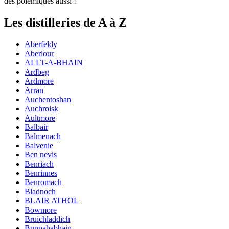
des polémiques aussi !
Les distilleries de A à Z
Aberfeldy
Aberlour
ALLT-A-BHAIN
Ardbeg
Ardmore
Arran
Auchentoshan
Auchroisk
Aultmore
Balbair
Balmenach
Balvenie
Ben nevis
Benriach
Benrinnes
Benromach
Bladnoch
BLAIR ATHOL
Bowmore
Bruichladdich
Bunnahabhain