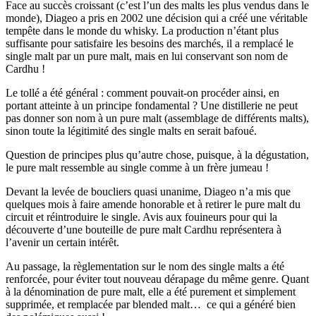
Face au succès croissant (c’est l’un des malts les plus vendus dans le
monde), Diageo a pris en 2002 une décision qui a créé une véritable
tempête dans le monde du whisky. La production n’étant plus
suffisante pour satisfaire les besoins des marchés, il a remplacé le
single malt par un pure malt, mais en lui conservant son nom de
Cardhu !
Le tollé a été général : comment pouvait-on procéder ainsi, en
portant atteinte à un principe fondamental ? Une distillerie ne peut
pas donner son nom à un pure malt (assemblage de différents malts),
sinon toute la légitimité des single malts en serait bafoué.
Question de principes plus qu’autre chose, puisque, à la dégustation,
le pure malt ressemble au single comme à un frère jumeau !
Devant la levée de boucliers quasi unanime, Diageo n’a mis que
quelques mois à faire amende honorable et à retirer le pure malt du
circuit et réintroduire le single. Avis aux fouineurs pour qui la
découverte d’une bouteille de pure malt Cardhu représentera à
l’avenir un certain intérêt.
Au passage, la règlementation sur le nom des single malts a été
renforcée, pour éviter tout nouveau dérapage du même genre. Quant
à la dénomination de pure malt, elle a été purement et simplement
supprimée, et remplacée par blended malt… ce qui a généré bien