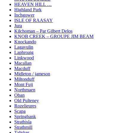
HEAVEN HILL …
Highland Park
Inchgower
ISLE OF RAASAY
Jura
Kilchoman – Par Gilbert Delos
KNOB CREEK – GROUPE JIM BEAM
Knockando
Lagavulin
Laphroaig
Linkwood
Macallan
Macduff
Midleton / jameson
Miltonduff
Mont Fuji
Northmaen
Oban
Old Pulteney
Rozelieures
Scapa
Springbank
Strathisla
Strathmill
Talisker