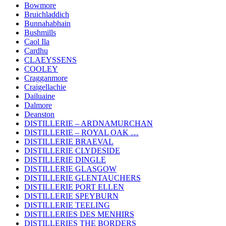
Bowmore
Bruichladdich
Bunnahabhain
Bushmills
Caol Ila
Cardhu
CLAEYSSENS
COOLEY
Cragganmore
Craigellachie
Dailuaine
Dalmore
Deanston
DISTILLERIE – ARDNAMURCHAN
DISTILLERIE – ROYAL OAK …
DISTILLERIE BRAEVAL
DISTILLERIE CLYDESIDE
DISTILLERIE DINGLE
DISTILLERIE GLASGOW
DISTILLERIE GLENTAUCHERS
DISTILLERIE PORT ELLEN
DISTILLERIE SPEYBURN
DISTILLERIE TEELING
DISTILLERIES DES MENHIRS
DISTILLERIES THE BORDERS