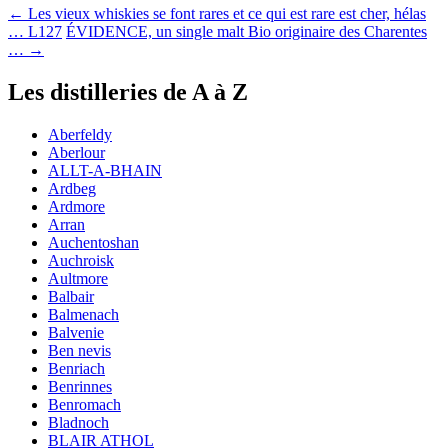
←
Les vieux whiskies se font rares et ce qui est rare est cher, hélas
… L127
ÉVIDENCE, un single malt Bio originaire des Charentes
…
→
Les distilleries de A à Z
Aberfeldy
Aberlour
ALLT-A-BHAIN
Ardbeg
Ardmore
Arran
Auchentoshan
Auchroisk
Aultmore
Balbair
Balmenach
Balvenie
Ben nevis
Benriach
Benrinnes
Benromach
Bladnoch
BLAIR ATHOL