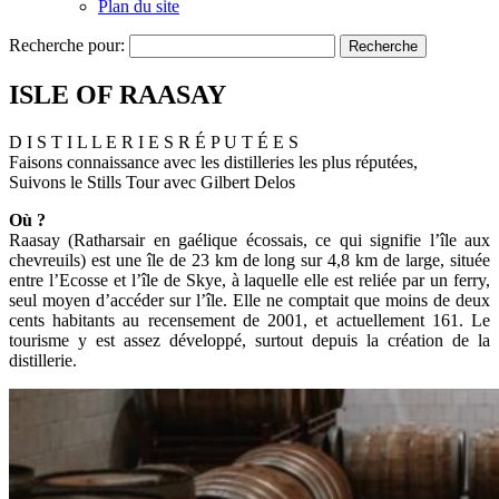
Plan du site
Recherche pour:
ISLE OF RAASAY
D I S T I L L E R I E S R É P U T É E S
Faisons connaissance avec les distilleries les plus réputées,
Suivons le Stills Tour avec Gilbert Delos
Où ?
Raasay (Ratharsair en gaélique écossais, ce qui signifie l’île aux
chevreuils) est une île de 23 km de long sur 4,8 km de large, située
entre l’Ecosse et l’île de Skye, à laquelle elle est reliée par un ferry,
seul moyen d’accéder sur l’île. Elle ne comptait que moins de deux
cents habitants au recensement de 2001, et actuellement 161. Le
tourisme y est assez développé, surtout depuis la création de la
distillerie.