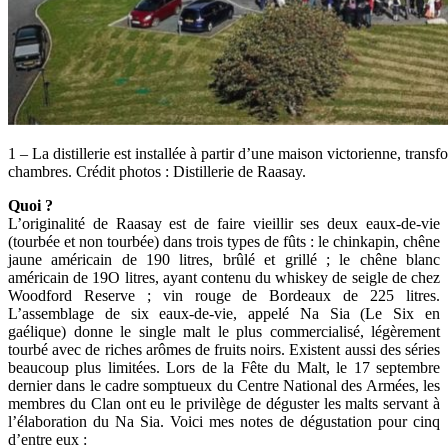
1 – La distillerie est installée à partir d’une maison victorienne, trans
chambres. Crédit photos : Distillerie de Raasay.
Quoi ?
L’originalité de Raasay est de faire vieillir ses deux eaux-de-vie
(tourbée et non tourbée) dans trois types de fûts : le chinkapin, chêne
jaune américain de 190 litres, brûlé et grillé ; le chêne blanc
américain de 19O litres, ayant contenu du whiskey de seigle de chez
Woodford Reserve ; vin rouge de Bordeaux de 225 litres.
L’assemblage de six eaux-de-vie, appelé Na Sia (Le Six en
gaélique) donne le single malt le plus commercialisé, légèrement
tourbé avec de riches arômes de fruits noirs. Existent aussi des séries
beaucoup plus limitées. Lors de la Fête du Malt, le 17 septembre
dernier dans le cadre somptueux du Centre National des Armées, les
membres du Clan ont eu le privilège de déguster les malts servant à
l’élaboration du Na Sia. Voici mes notes de dégustation pour cinq
d’entre eux :