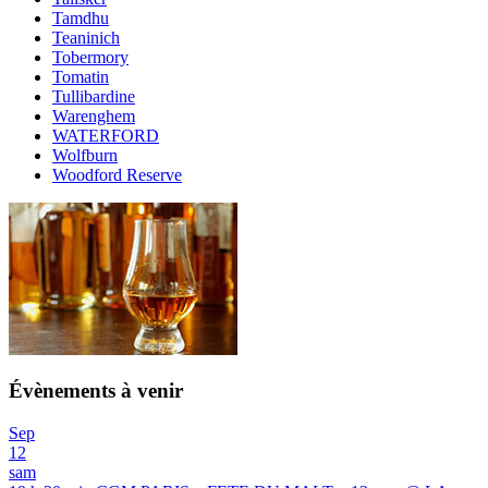
Tamdhu
Teaninich
Tobermory
Tomatin
Tullibardine
Warenghem
WATERFORD
Wolfburn
Woodford Reserve
Évènements à venir
Sep
12
sam