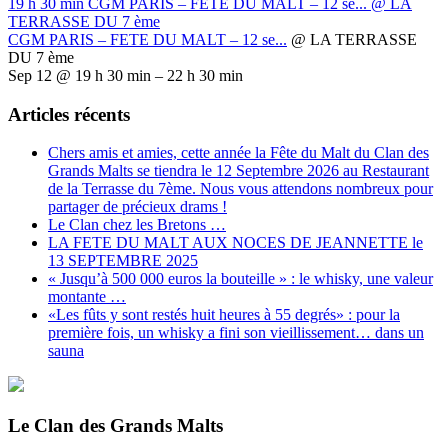
19 h 30 min
CGM PARIS – FETE DU MALT – 12 se...
@ LA
TERRASSE DU 7 ème
CGM PARIS – FETE DU MALT – 12 se...
@ LA TERRASSE
DU 7 ème
Sep 12 @ 19 h 30 min – 22 h 30 min
Articles récents
Chers amis et amies, cette année la Fête du Malt du Clan des
Grands Malts se tiendra le 12 Septembre 2026 au Restaurant
de la Terrasse du 7ème. Nous vous attendons nombreux pour
partager de précieux drams !
Le Clan chez les Bretons …
LA FETE DU MALT AUX NOCES DE JEANNETTE le
13 SEPTEMBRE 2025
« Jusqu’à 500 000 euros la bouteille » : le whisky, une valeur
montante …
«Les fûts y sont restés huit heures à 55 degrés» : pour la
première fois, un whisky a fini son vieillissement… dans un
sauna
Le Clan des Grands Malts