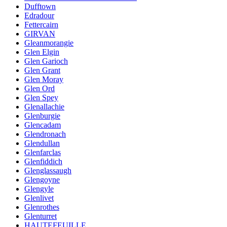
Dufftown
Edradour
Fettercairn
GIRVAN
Gleanmorangie
Glen Elgin
Glen Garioch
Glen Grant
Glen Moray
Glen Ord
Glen Spey
Glenallachie
Glenburgie
Glencadam
Glendronach
Glendullan
Glenfarclas
Glenfiddich
Glenglassaugh
Glengoyne
Glengyle
Glenlivet
Glenrothes
Glenturret
HAUTEFEUILLE