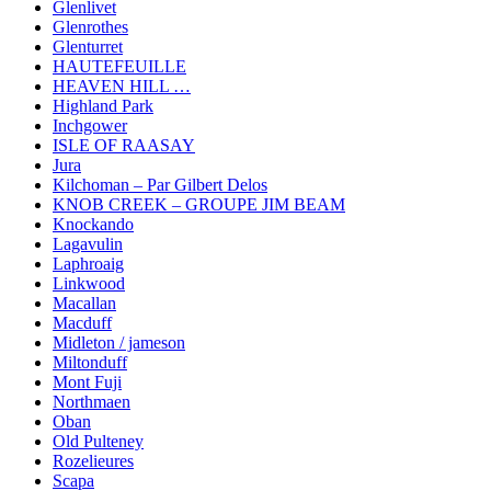
Glenlivet
Glenrothes
Glenturret
HAUTEFEUILLE
HEAVEN HILL …
Highland Park
Inchgower
ISLE OF RAASAY
Jura
Kilchoman – Par Gilbert Delos
KNOB CREEK – GROUPE JIM BEAM
Knockando
Lagavulin
Laphroaig
Linkwood
Macallan
Macduff
Midleton / jameson
Miltonduff
Mont Fuji
Northmaen
Oban
Old Pulteney
Rozelieures
Scapa