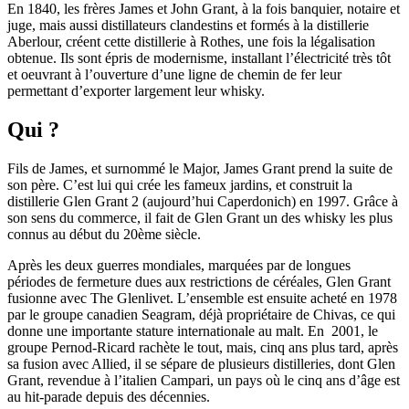
En 1840, les frères James et John Grant, à la fois banquier, notaire et
juge, mais aussi distillateurs clandestins et formés à la distillerie
Aberlour, créent cette distillerie à Rothes, une fois la légalisation
obtenue. Ils sont épris de modernisme, installant l’électricité très tôt
et oeuvrant à l’ouverture d’une ligne de chemin de fer leur
permettant d’exporter largement leur whisky.
Qui ?
Fils de James, et surnommé le Major, James Grant prend la suite de
son père. C’est lui qui crée les fameux jardins, et construit la
distillerie Glen Grant 2 (aujourd’hui Caperdonich) en 1997. Grâce à
son sens du commerce, il fait de Glen Grant un des whisky les plus
connus au début du 20ème siècle.
Après les deux guerres mondiales, marquées par de longues
périodes de fermeture dues aux restrictions de céréales, Glen Grant
fusionne avec The Glenlivet. L’ensemble est ensuite acheté en 1978
par le groupe canadien Seagram, déjà propriétaire de Chivas, ce qui
donne une importante stature internationale au malt. En 2001, le
groupe Pernod-Ricard rachète le tout, mais, cinq ans plus tard, après
sa fusion avec Allied, il se sépare de plusieurs distilleries, dont Glen
Grant, revendue à l’italien Campari, un pays où le cinq ans d’âge est
au hit-parade depuis des décennies.