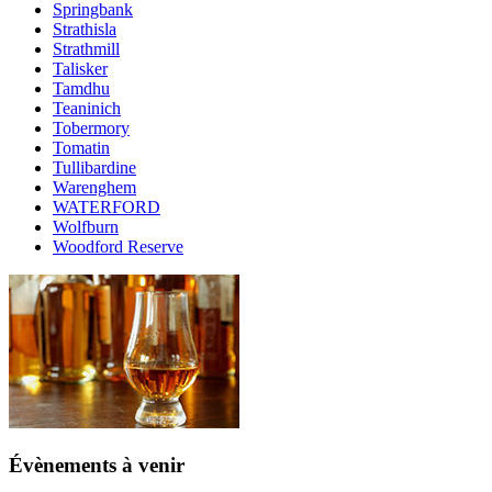
Springbank
Strathisla
Strathmill
Talisker
Tamdhu
Teaninich
Tobermory
Tomatin
Tullibardine
Warenghem
WATERFORD
Wolfburn
Woodford Reserve
Évènements à venir