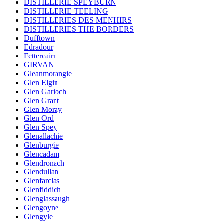
DISTILLERIE SPEYBURN
DISTILLERIE TEELING
DISTILLERIES DES MENHIRS
DISTILLERIES THE BORDERS
Dufftown
Edradour
Fettercairn
GIRVAN
Gleanmorangie
Glen Elgin
Glen Garioch
Glen Grant
Glen Moray
Glen Ord
Glen Spey
Glenallachie
Glenburgie
Glencadam
Glendronach
Glendullan
Glenfarclas
Glenfiddich
Glenglassaugh
Glengoyne
Glengyle