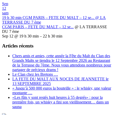
Sep
12
sam
19 h 30 min
CGM PARIS – FETE DU MALT – 12 se...
@ LA
TERRASSE DU 7 ème
CGM PARIS – FETE DU MALT – 12 se...
@ LA TERRASSE
DU 7 ème
Sep 12 @ 19 h 30 min – 22 h 30 min
Articles récents
Chers amis et amies, cette année la Fête du Malt du Clan des
Grands Malts se tiendra le 12 Septembre 2026 au Restaurant
de la Terrasse du 7ème. Nous vous attendons nombreux pour
partager de précieux drams !
Le Clan chez les Bretons …
LA FETE DU MALT AUX NOCES DE JEANNETTE le
13 SEPTEMBRE 2025
« Jusqu’à 500 000 euros la bouteille » : le whisky, une valeur
montante …
«Les fûts y sont restés huit heures à 55 degrés» : pour la
première fois, un whisky a fini son vieillissement… dans un
sauna