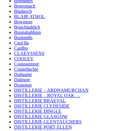
Benrinnes
Benromach
Bladnoch
BLAIR ATHOL
Bowmore
Bruichladdich
Bunnahabhain
Bushmills
Caol Ila
Cardhu
CLAEYSSENS
COOLEY
Cragganmore
Craigellachie
Dailuaine
Dalmore
Deanston
DISTILLERIE – ARDNAMURCHAN
DISTILLERIE – ROYAL OAK …
DISTILLERIE BRAEVAL
DISTILLERIE CLYDESIDE
DISTILLERIE DINGLE
DISTILLERIE GLASGOW
DISTILLERIE GLENTAUCHERS
DISTILLERIE PORT ELLEN