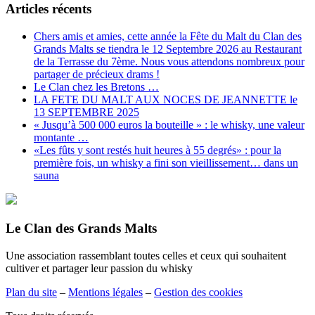
Articles récents
Chers amis et amies, cette année la Fête du Malt du Clan des
Grands Malts se tiendra le 12 Septembre 2026 au Restaurant
de la Terrasse du 7ème. Nous vous attendons nombreux pour
partager de précieux drams !
Le Clan chez les Bretons …
LA FETE DU MALT AUX NOCES DE JEANNETTE le
13 SEPTEMBRE 2025
« Jusqu’à 500 000 euros la bouteille » : le whisky, une valeur
montante …
«Les fûts y sont restés huit heures à 55 degrés» : pour la
première fois, un whisky a fini son vieillissement… dans un
sauna
Le Clan des Grands Malts
Une association rassemblant toutes celles et ceux qui souhaitent
cultiver et partager leur passion du whisky
Plan du site
–
Mentions légales
–
Gestion des cookies