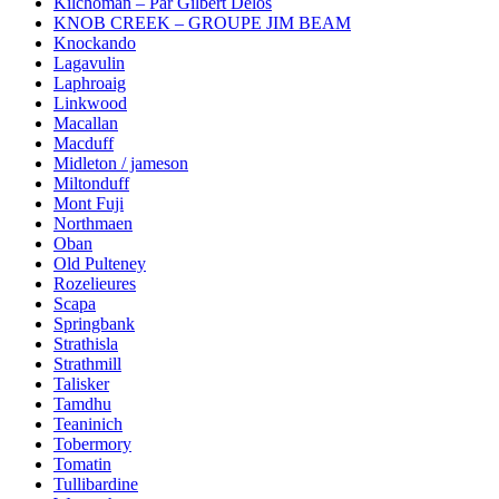
Kilchoman – Par Gilbert Delos
KNOB CREEK – GROUPE JIM BEAM
Knockando
Lagavulin
Laphroaig
Linkwood
Macallan
Macduff
Midleton / jameson
Miltonduff
Mont Fuji
Northmaen
Oban
Old Pulteney
Rozelieures
Scapa
Springbank
Strathisla
Strathmill
Talisker
Tamdhu
Teaninich
Tobermory
Tomatin
Tullibardine