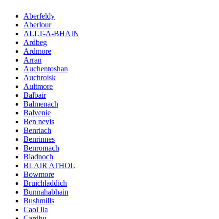
Aberfeldy
Aberlour
ALLT-A-BHAIN
Ardbeg
Ardmore
Arran
Auchentoshan
Auchroisk
Aultmore
Balbair
Balmenach
Balvenie
Ben nevis
Benriach
Benrinnes
Benromach
Bladnoch
BLAIR ATHOL
Bowmore
Bruichladdich
Bunnahabhain
Bushmills
Caol Ila
Cardhu