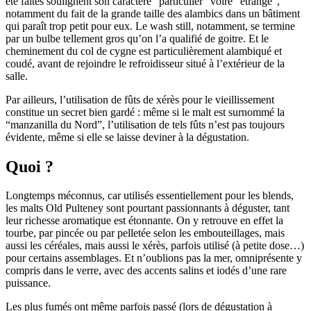
été faites soulignent son caractère “particulier” voire “étrange”,
notamment du fait de la grande taille des alambics dans un bâtiment
qui paraît trop petit pour eux. Le wash still, notamment, se termine
par un bulbe tellement gros qu’on l’a qualifié de goitre. Et le
cheminement du col de cygne est particulièrement alambiqué et
coudé, avant de rejoindre le refroidisseur situé à l’extérieur de la
salle.
Par ailleurs, l’utilisation de fûts de xérès pour le vieillissement
constitue un secret bien gardé : même si le malt est surnommé la
“manzanilla du Nord”, l’utilisation de tels fûts n’est pas toujours
évidente, même si elle se laisse deviner à la dégustation.
Quoi ?
Longtemps méconnus, car utilisés essentiellement pour les blends,
les malts Old Pulteney sont pourtant passionnants à déguster, tant
leur richesse aromatique est étonnante. On y retrouve en effet la
tourbe, par pincée ou par pelletée selon les embouteillages, mais
aussi les céréales, mais aussi le xérès, parfois utilisé (à petite dose…)
pour certains assemblages. Et n’oublions pas la mer, omniprésente y
compris dans le verre, avec des accents salins et iodés d’une rare
puissance.
Les plus fumés ont même parfois passé (lors de dégustation à