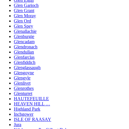
Glen Elgin
Glen Garioch
Glen Grant
Glen Moray
Glen Ord
Glen Spey
Glenallachie
Glenburgie
Glencadam
Glendronach
Glendullan
Glenfarclas
Glenfiddich
Glenglassaugh
Glengoyne
Glengyle
Glenlivet
Glenrothes
Glenturret
HAUTEFEUILLE
HEAVEN HILL …
Highland Park
Inchgower
ISLE OF RAASAY
Jura