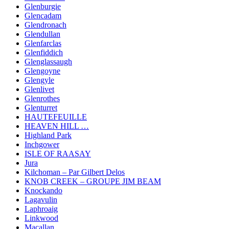
Glenburgie
Glencadam
Glendronach
Glendullan
Glenfarclas
Glenfiddich
Glenglassaugh
Glengoyne
Glengyle
Glenlivet
Glenrothes
Glenturret
HAUTEFEUILLE
HEAVEN HILL …
Highland Park
Inchgower
ISLE OF RAASAY
Jura
Kilchoman – Par Gilbert Delos
KNOB CREEK – GROUPE JIM BEAM
Knockando
Lagavulin
Laphroaig
Linkwood
Macallan