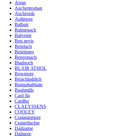
Arran
Auchentoshan
Auchroisk
Aultmore
Balbair
Balmenach
Balvenie
Ben nevis
Benriach
Benrinnes
Benromach
Bladnoch
BLAIR ATHOL
Bowmore
Bruichladdich
Bunnahabhain
Bushmills
Caol Ila
Cardhu
CLAEYSSENS
COOLEY
Cragganmore
Craigellachie
Dailuaine
Dalmore