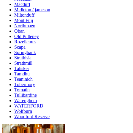
Macduff
Midleton / jameson
Miltonduff
Mont Fuji
Northmaen
Oban
Old Pulteney
Rozelieures
Scapa
Springbank
Strathisla
Strathmill
Talisker
Tamdhu
Teaninich
Tobermory
Tomatin
Tullibardine
Warenghem
WATERFORD
Wolfburn
Woodford Reserve