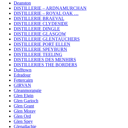
Deanston
DISTILLERIE – ARDNAMURCHAN
DISTILLERIE – ROYAL OAK …
DISTILLERIE BRAEVAL
DISTILLERIE CLYDESIDE
DISTILLERIE DINGLE
DISTILLERIE GLASGOW
DISTILLERIE GLENTAUCHERS
DISTILLERIE PORT ELLEN
DISTILLERIE SPEYBURN
DISTILLERIE TEELING
DISTILLERIES DES MENHIRS
DISTILLERIES THE BORDERS
Dufftown
Edradour
Fettercairn
GIRVAN
Gleanmorangie
Glen Elgin
Glen Garioch
Glen Grant
Glen Moray
Glen Ord
Glen Spey
Glenallachie