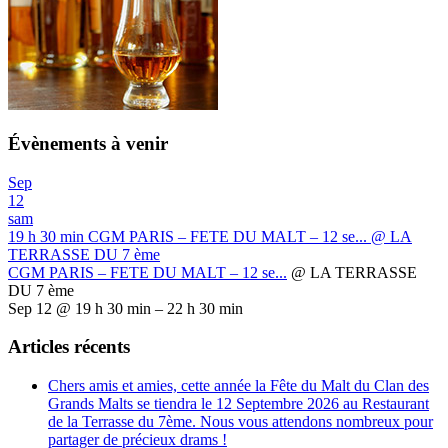
Évènements à venir
Sep
12
sam
19 h 30 min
CGM PARIS – FETE DU MALT – 12 se...
@ LA
TERRASSE DU 7 ème
CGM PARIS – FETE DU MALT – 12 se...
@ LA TERRASSE
DU 7 ème
Sep 12 @ 19 h 30 min – 22 h 30 min
Articles récents
Chers amis et amies, cette année la Fête du Malt du Clan des
Grands Malts se tiendra le 12 Septembre 2026 au Restaurant
de la Terrasse du 7ème. Nous vous attendons nombreux pour
partager de précieux drams !