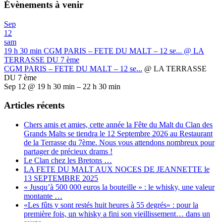
Évènements à venir
Sep
12
sam
19 h 30 min
CGM PARIS – FETE DU MALT – 12 se...
@ LA
TERRASSE DU 7 ème
CGM PARIS – FETE DU MALT – 12 se...
@ LA TERRASSE
DU 7 ème
Sep 12 @ 19 h 30 min – 22 h 30 min
Articles récents
Chers amis et amies, cette année la Fête du Malt du Clan des
Grands Malts se tiendra le 12 Septembre 2026 au Restaurant
de la Terrasse du 7ème. Nous vous attendons nombreux pour
partager de précieux drams !
Le Clan chez les Bretons …
LA FETE DU MALT AUX NOCES DE JEANNETTE le
13 SEPTEMBRE 2025
« Jusqu’à 500 000 euros la bouteille » : le whisky, une valeur
montante …
«Les fûts y sont restés huit heures à 55 degrés» : pour la
première fois, un whisky a fini son vieillissement… dans un