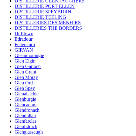
DISTILLERIE GLENTAUCHERS
DISTILLERIE PORT ELLEN
DISTILLERIE SPEYBURN
DISTILLERIE TEELING
DISTILLERIES DES MENHIRS
DISTILLERIES THE BORDERS
Dufftown
Edradour
Fettercairn
GIRVAN
Gleanmorangie
Glen Elgin
Glen Garioch
Glen Grant
Glen Moray
Glen Ord
Glen Spey
Glenallachie
Glenburgie
Glencadam
Glendronach
Glendullan
Glenfarclas
Glenfiddich
Glenglassaugh