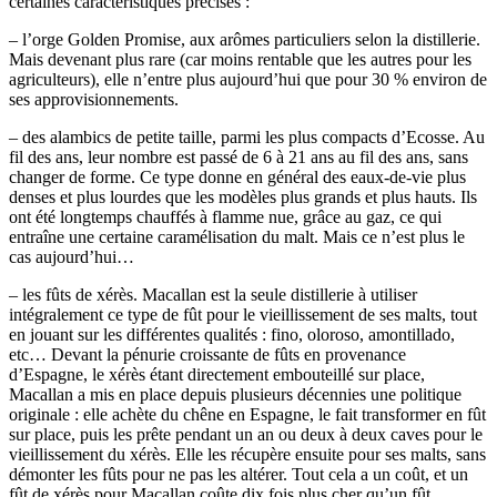
certaines caractéristiques précises :
– l’orge Golden Promise, aux arômes particuliers selon la distillerie.
Mais devenant plus rare (car moins rentable que les autres pour les
agriculteurs), elle n’entre plus aujourd’hui que pour 30 % environ de
ses approvisionnements.
– des alambics de petite taille, parmi les plus compacts d’Ecosse. Au
fil des ans, leur nombre est passé de 6 à 21 ans au fil des ans, sans
changer de forme. Ce type donne en général des eaux-de-vie plus
denses et plus lourdes que les modèles plus grands et plus hauts. Ils
ont été longtemps chauffés à flamme nue, grâce au gaz, ce qui
entraîne une certaine caramélisation du malt. Mais ce n’est plus le
cas aujourd’hui…
– les fûts de xérès. Macallan est la seule distillerie à utiliser
intégralement ce type de fût pour le vieillissement de ses malts, tout
en jouant sur les différentes qualités : fino, oloroso, amontillado,
etc… Devant la pénurie croissante de fûts en provenance
d’Espagne, le xérès étant directement embouteillé sur place,
Macallan a mis en place depuis plusieurs décennies une politique
originale : elle achète du chêne en Espagne, le fait transformer en fût
sur place, puis les prête pendant un an ou deux à deux caves pour le
vieillissement du xérès. Elle les récupère ensuite pour ses malts, sans
démonter les fûts pour ne pas les altérer. Tout cela a un coût, et un
fût de xérès pour Macallan coûte dix fois plus cher qu’un fût