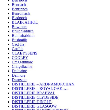
Ben nevis
Benriach
Benrinnes
Benromach
Bladnoch
BLAIR ATHOL
Bowmore
Bruichladdich
Bunnahabhain
Bushmills
Caol Ila
Cardhu
CLAEYSSENS
COOLEY
Cragganmore
Craigellachie
Dailuaine
Dalmore
Deanston
DISTILLERIE – ARDNAMURCHAN
DISTILLERIE – ROYAL OAK …
DISTILLERIE BRAEVAL
DISTILLERIE CLYDESIDE
DISTILLERIE DINGLE
DISTILLERIE GLASGOW