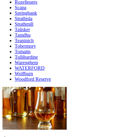
Rozelieures
Scapa
Springbank
Strathisla
Strathmill
Talisker
Tamdhu
Teaninich
Tobermory
Tomatin
Tullibardine
Warenghem
WATERFORD
Wolfburn
Woodford Reserve