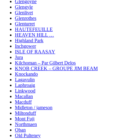
Glengoyne
Glengyle
Glenlivet
Glenrothes
Glenturret
HAUTEFEUILLE
HEAVEN HILL …
Highland Park
Inchgower
ISLE OF RAASAY
Jura
Kilchoman – Par Gilbert Delos
KNOB CREEK – GROUPE JIM BEAM
Knockando
Lagavulin
Laphroaig
Linkwood
Macallan
Macduff
Midleton / jameson
Miltonduff
Mont Fuji
Northmaen
Oban
Old Pulteney