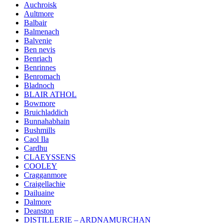
Auchroisk
Aultmore
Balbair
Balmenach
Balvenie
Ben nevis
Benriach
Benrinnes
Benromach
Bladnoch
BLAIR ATHOL
Bowmore
Bruichladdich
Bunnahabhain
Bushmills
Caol Ila
Cardhu
CLAEYSSENS
COOLEY
Cragganmore
Craigellachie
Dailuaine
Dalmore
Deanston
DISTILLERIE – ARDNAMURCHAN