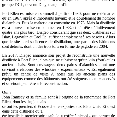
groupe DCL, devenu Diageo aujourd’hui.
Port Ellen est mise en sommeil à partir de1930, pour ne redémarrer
qu’en 1967, après d’importants travaux et le doublement du nombre
d’alambics. Puis la malterie est construite en 1973. Mais la distillerie
est à nouveau mise en sommeil en 1983, et s’arrête définitivement
quatre ans plus tard, Diageo considérant que ses deux distilleries sur
Islay, Lagavulin et Caol Ila, suffisent amplement à ses besoins. Alors
que le site perd sa licence de distillation, une partie des bâtiments
sont détruits, dont un des trois toits en forme de pagode en 2004.
En 2017, Diageo annonce son projet de reconstruire une nouvelle
distillerie à Port Ellen, alors que ne subsistent qu’un kiln (four) et les
anciens chais. Sont envisagées deux paires d’alambics, dont une
servirait à élaborer des whiskies « expérimentaux ». Est également
prévu un centre de visite A noter que les anciens plans des
équipements comme des bâtiments ont été soigneusement conservés
et serviront peut-être à la reconstruction.
Qui ?
John Ramsay et sa famille sont à l’origine de la renommée de Port
Ellen, dont les single malts
seront les premiers d’Ecosse à être exportés aux Etats-Unis. Et c’est
dans cette distillerie qu’a
été installé le premier spirit safe, le « coffre à alcool » qui permet de