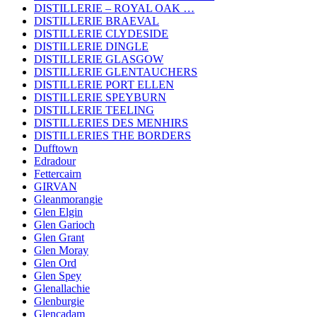
DISTILLERIE – ROYAL OAK …
DISTILLERIE BRAEVAL
DISTILLERIE CLYDESIDE
DISTILLERIE DINGLE
DISTILLERIE GLASGOW
DISTILLERIE GLENTAUCHERS
DISTILLERIE PORT ELLEN
DISTILLERIE SPEYBURN
DISTILLERIE TEELING
DISTILLERIES DES MENHIRS
DISTILLERIES THE BORDERS
Dufftown
Edradour
Fettercairn
GIRVAN
Gleanmorangie
Glen Elgin
Glen Garioch
Glen Grant
Glen Moray
Glen Ord
Glen Spey
Glenallachie
Glenburgie
Glencadam