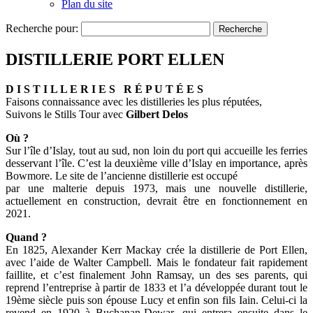
Plan du site
Recherche pour:
DISTILLERIE PORT ELLEN
D I S T I L L E R I E S R É P U T É E S
Faisons connaissance avec les distilleries les plus réputées,
Suivons le Stills Tour avec
Gilbert Delos
Où ?
Sur l’île d’Islay, tout au sud, non loin du port qui accueille les ferries
desservant l’île. C’est la deuxième ville d’Islay en importance, après
Bowmore. Le site de l’ancienne distillerie est occupé
par une malterie depuis 1973, mais une nouvelle distillerie,
actuellement en construction, devrait être en fonctionnement en
2021.
Quand ?
En 1825, Alexander Kerr Mackay crée la distillerie de Port Ellen,
avec l’aide de Walter Campbell. Mais le fondateur fait rapidement
faillite, et c’est finalement John Ramsay, un des ses parents, qui
reprend l’entreprise à partir de 1833 et l’a développée durant tout le
19ème siècle puis son épouse Lucy et enfin son fils Iain. Celui-ci la
revend en 1920 à Buchanan-Dewar, qui entrera ensuite dans le