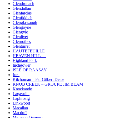
Glendronach
Glendullan
Glenfarclas
Glenfiddich
Glenglassaugh
Glengoyne
Glengyle
Glenlivet
Glenrothes
Glenturret
HAUTEFEUILLE
HEAVEN HILL …
Highland Park
Inchgower
ISLE OF RAASAY
Jura
Kilchoman – Par Gilbert Delos
KNOB CREEK – GROUPE JIM BEAM
Knockando
Lagavulin
Laphroaig
Linkwood
Macallan
Macduff
Midleton / jameson