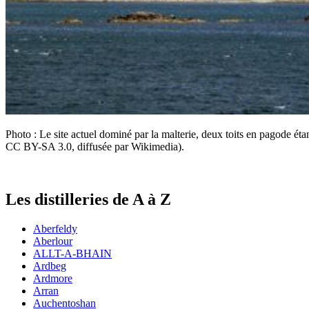
Photo : Le site actuel dominé par la malterie, deux toits en pagode éta
CC BY-SA 3.0, diffusée par Wikimedia).
Les distilleries de A à Z
Aberfeldy
Aberlour
ALLT-A-BHAIN
Ardbeg
Ardmore
Arran
Auchentoshan