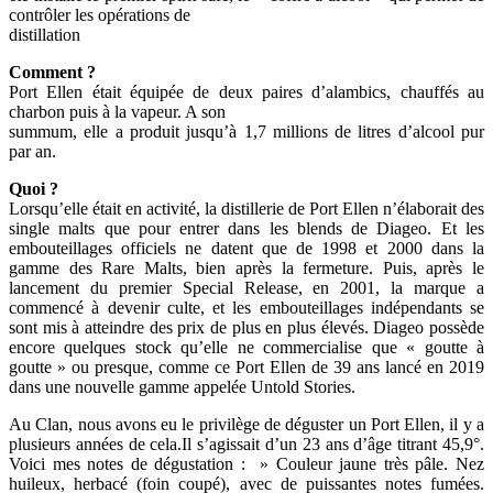
contrôler les opérations de
distillation
Comment ?
Port Ellen était équipée de deux paires d’alambics, chauffés au
charbon puis à la vapeur. A son
summum, elle a produit jusqu’à 1,7 millions de litres d’alcool pur
par an.
Quoi ?
Lorsqu’elle était en activité, la distillerie de Port Ellen n’élaborait des
single malts que pour entrer dans les blends de Diageo. Et les
embouteillages officiels ne datent que de 1998 et 2000 dans la
gamme des Rare Malts, bien après la fermeture. Puis, après le
lancement du premier Special Release, en 2001, la marque a
commencé à devenir culte, et les embouteillages indépendants se
sont mis à atteindre des prix de plus en plus élevés. Diageo possède
encore quelques stock qu’elle ne commercialise que « goutte à
goutte » ou presque, comme ce Port Ellen de 39 ans lancé en 2019
dans une nouvelle gamme appelée Untold Stories.
Au Clan, nous avons eu le privilège de déguster un Port Ellen, il y a
plusieurs années de cela.Il s’agissait d’un 23 ans d’âge titrant 45,9°.
Voici mes notes de dégustation : » Couleur jaune très pâle. Nez
huileux, herbacé (foin coupé), avec de puissantes notes fumées.