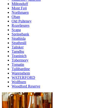
Miltonduff
Mont Fuji
Northmaen
Oban
Old Pulteney
Rozelieures
Scapa
Springbank
Strathisla
Strathmill
Talisker
Tamdhu
Teaninich
Tobermory
Tomatin
Tullibardine
Warenghem
WATERFORD
Wolfburn
Woodford Reserve