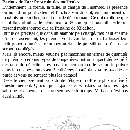
Parlons de l’arrière-train des molécules
Evidemment, la forme, la taille, la charge de l’alambic, la présence
ou non d’un purificateur et l’inclinaison du col, en minimisant ou
maximisant le reflux jouent un rôle déterminant. Ce qui explique que
Caol Ila, qui utilise le même malt à 35 ppm que Lagavulin, offre un
ressenti moins tourbé que sa frangine de Kildalton.
Inutile de préciser que dans un alambic peu chargé, très haut et armé
d’un col ascendant, les phénols vont avoir bien du mal à hisser leur
petit popotin fumé, et retomberont dans le pot still tant qu’ils ne se
seront pas allégés.
Mais, là encore, mieux vaut ne pas raisonner en termes de quantités
de phénols: certains types de congénères ont un impact démesuré à
des taux de détection très bas. Un peu comme le sel ou le poivre
dans la cuisine: ajoutez-en 2 cuillérées à café dans votre assiette de
purée et vous ne sentirez plus les patates!
Reste le vieillissement, sans doute l’étape qui offre le plus matière à
questionnement. Quiconque a goûté des whiskies tourbés très âgés
sait que les phénols disparaissent avec le temps. Mais ce n’est pas
aussi simple.