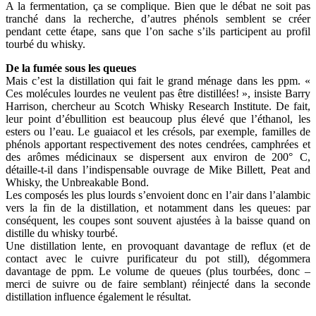
A la fermentation, ça se complique. Bien que le débat ne soit pas
tranché dans la recherche, d’autres phénols semblent se créer
pendant cette étape, sans que l’on sache s’ils participent au profil
tourbé du whisky.
De la fumée sous les queues
Mais c’est la distillation qui fait le grand ménage dans les ppm. «
Ces molécules lourdes ne veulent pas être distillées! », insiste Barry
Harrison, chercheur au Scotch Whisky Research Institute. De fait,
leur point d’ébullition est beaucoup plus élevé que l’éthanol, les
esters ou l’eau. Le guaiacol et les crésols, par exemple, familles de
phénols apportant respectivement des notes cendrées, camphrées et
des arômes médicinaux se dispersent aux environ de 200° C,
détaille-t-il dans l’indispensable ouvrage de Mike Billett, Peat and
Whisky, the Unbreakable Bond.
Les composés les plus lourds s’envoient donc en l’air dans l’alambic
vers la fin de la distillation, et notamment dans les queues: par
conséquent, les coupes sont souvent ajustées à la baisse quand on
distille du whisky tourbé.
Une distillation lente, en provoquant davantage de reflux (et de
contact avec le cuivre purificateur du pot still), dégommera
davantage de ppm. Le volume de queues (plus tourbées, donc –
merci de suivre ou de faire semblant) réinjecté dans la seconde
distillation influence également le résultat.