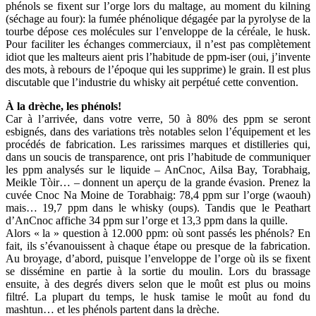
phénols se fixent sur l’orge lors du maltage, au moment du kilning
(séchage au four): la fumée phénolique dégagée par la pyrolyse de la
tourbe dépose ces molécules sur l’enveloppe de la céréale, le husk.
Pour faciliter les échanges commerciaux, il n’est pas complètement
idiot que les malteurs aient pris l’habitude de ppm-iser (oui, j’invente
des mots, à rebours de l’époque qui les supprime) le grain. Il est plus
discutable que l’industrie du whisky ait perpétué cette convention.
À la drèche, les phénols!
Car à l’arrivée, dans votre verre, 50 à 80% des ppm se seront
esbignés, dans des variations très notables selon l’équipement et les
procédés de fabrication. Les rarissimes marques et distilleries qui,
dans un soucis de transparence, ont pris l’habitude de communiquer
les ppm analysés sur le liquide – AnCnoc, Ailsa Bay, Torabhaig,
Meikle Tòir… – donnent un aperçu de la grande évasion. Prenez la
cuvée Cnoc Na Moine de Torabhaig: 78,4 ppm sur l’orge (waouh)
mais… 19,7 ppm dans le whisky (oups). Tandis que le Peathart
d’AnCnoc affiche 34 ppm sur l’orge et 13,3 ppm dans la quille.
Alors « la » question à 12.000 ppm: où sont passés les phénols? En
fait, ils s’évanouissent à chaque étape ou presque de la fabrication.
Au broyage, d’abord, puisque l’enveloppe de l’orge où ils se fixent
se dissémine en partie à la sortie du moulin. Lors du brassage
ensuite, à des degrés divers selon que le moût est plus ou moins
filtré. La plupart du temps, le husk tamise le moût au fond du
mashtun… et les phénols partent dans la drèche.