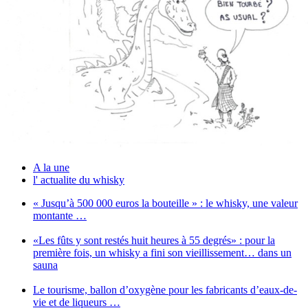
A la une
l' actualite du whisky
« Jusqu’à 500 000 euros la bouteille » : le whisky, une valeur
montante …
«Les fûts y sont restés huit heures à 55 degrés» : pour la
première fois, un whisky a fini son vieillissement… dans un
sauna
Le tourisme, ballon d’oxygène pour les fabricants d’eaux-de-
vie et de liqueurs …