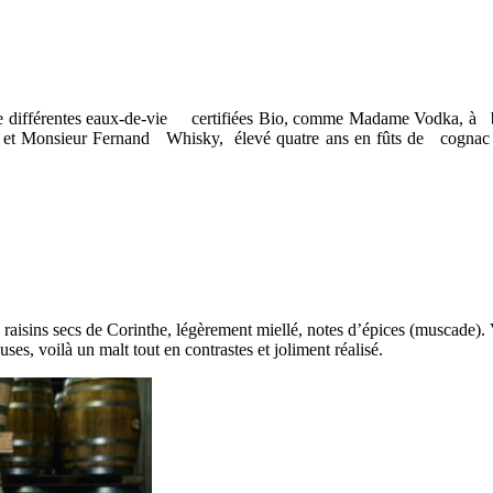
e différentes eaux-de-vie certifiées Bio, comme Madame Vodka, à ba
 et Monsieur Fernand Whisky, élevé quatre ans en fûts de cognac et
raisins secs de Corinthe, légèrement miellé, notes d’épices (muscade). V
es, voilà un malt tout en contrastes et joliment réalisé.