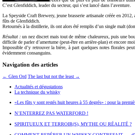
C’est Glenfiddich, leader du secteur, qui s’est lancé dans l’aventure.
La Speyside Craft Brewery, jeune brasserie artisanale créée en 2012, 
fûts de Glenfiddich.
Retournés à la distillerie, ils ont alors été remplis d’un single malt (
Résultat :
un nez discret mais tout de même chaleureux, puis une bouch
difficile de parler d’amertume (peut-être en arrière-plan) et encore m
Impossible d’y retrouver la bière, à part quelques notes florales peut-
évidemment consanguins.
Navigation des articles
←
Glen Ord
The last but not the least
→
Actualités et dégustations
La technique du whisky
«Les fûts y sont restés huit heures à 55 degrés» : pour la premi
N’ENTERREZ PAS WATERFORD !
SPIRITUEUX ET TERROIR(S), MYTHE OU RÉALITÉ ?
COMMENT REPÉRER UN WHISKY CONTREFAIT …. d’ap