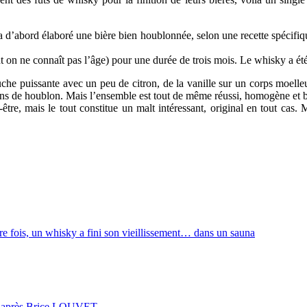
a d’abord élaboré une bière bien houblonnée, selon une recette spécifiq
dont on ne connaît pas l’âge) pour une durée de trois mois. Le whisky a ét
e puissante avec un peu de citron, de la vanille sur un corps moelleux
oins de houblon. Mais l’ensemble est tout de même réussi, homogène et bi
être, mais le tout constitue un malt intéressant, original en tout cas. 
ère fois, un whisky a fini son vieillissement… dans un sauna
rès Brice LOUVET