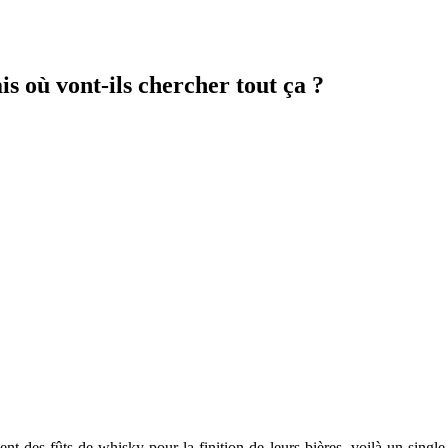
s où vont-ils chercher tout ça ?
sent des fûts de whisky pour la finition de leurs bières, voilà un sing