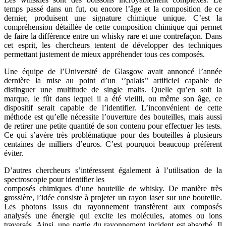
temps passé dans un fut, ou encore l’âge et la composition de ce
dernier, produisent une signature chimique unique. C’est la
compréhension détaillée de cette composition chimique qui permet
de faire la différence entre un whisky rare et une contrefaçon. Dans
cet esprit, les chercheurs tentent de développer des techniques
permettant justement de mieux appréhender tous ces composés.
Une équipe de l’Université de Glasgow avait annoncé l’année
dernière la mise au point d’un ‘’palais’’ artificiel capable de
distinguer une multitude de single malts. Quelle qu’en soit la
marque, le fût dans lequel il a été vieilli, ou même son âge, ce
dispositif serait capable de l’identifier. L’inconvénient de cette
méthode est qu’elle nécessite l’ouverture des bouteilles, mais aussi
de retirer une petite quantité de son contenu pour effectuer les tests.
Ce qui s’avère très problématique pour des bouteilles à plusieurs
centaines de milliers d’euros. C’est pourquoi beaucoup préfèrent
éviter.
D’autres chercheurs s’intéressent également à l’utilisation de la
spectroscopie pour identifier les
composés chimiques d’une bouteille de whisky. De manière très
grossière, l’idée consiste à projeter un rayon laser sur une bouteille.
Les photons issus du rayonnement transfèrent aux composés
analysés une énergie qui excite les molécules, atomes ou ions
traversés. Ainsi, une partie du rayonnement incident est absorbé. Il