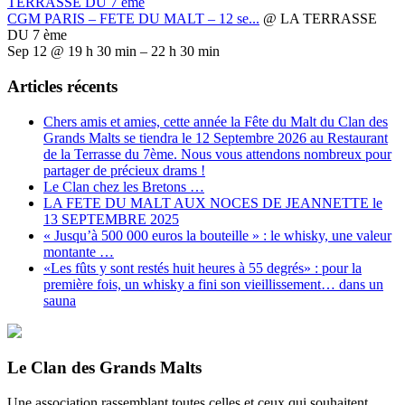
TERRASSE DU 7 ème
CGM PARIS – FETE DU MALT – 12 se...
@ LA TERRASSE
DU 7 ème
Sep 12 @ 19 h 30 min – 22 h 30 min
Articles récents
Chers amis et amies, cette année la Fête du Malt du Clan des
Grands Malts se tiendra le 12 Septembre 2026 au Restaurant
de la Terrasse du 7ème. Nous vous attendons nombreux pour
partager de précieux drams !
Le Clan chez les Bretons …
LA FETE DU MALT AUX NOCES DE JEANNETTE le
13 SEPTEMBRE 2025
« Jusqu’à 500 000 euros la bouteille » : le whisky, une valeur
montante …
«Les fûts y sont restés huit heures à 55 degrés» : pour la
première fois, un whisky a fini son vieillissement… dans un
sauna
Le Clan des Grands Malts
Une association rassemblant toutes celles et ceux qui souhaitent