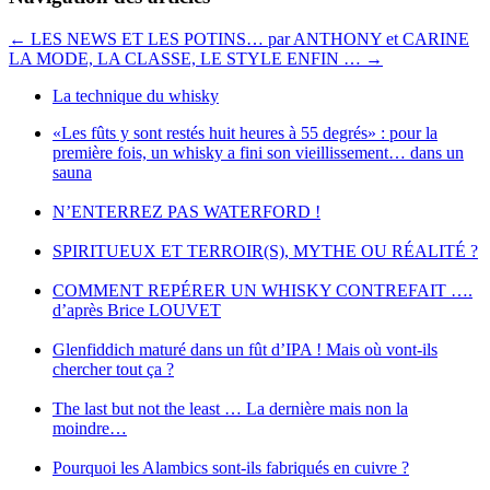
←
LES NEWS ET LES POTINS… par ANTHONY et CARINE
LA MODE, LA CLASSE, LE STYLE ENFIN …
→
La technique du whisky
«Les fûts y sont restés huit heures à 55 degrés» : pour la
première fois, un whisky a fini son vieillissement… dans un
sauna
N’ENTERREZ PAS WATERFORD !
SPIRITUEUX ET TERROIR(S), MYTHE OU RÉALITÉ ?
COMMENT REPÉRER UN WHISKY CONTREFAIT ….
d’après Brice LOUVET
Glenfiddich maturé dans un fût d’IPA ! Mais où vont-ils
chercher tout ça ?
The last but not the least … La dernière mais non la
moindre…
Pourquoi les Alambics sont-ils fabriqués en cuivre ?