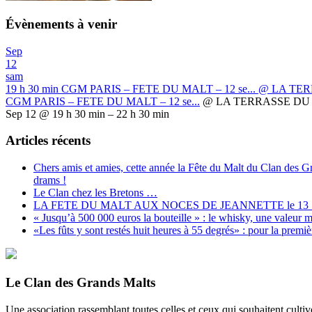
Évènements à venir
Sep
12
sam
19 h 30 min
CGM PARIS – FETE DU MALT – 12 se...
@ LA TER
CGM PARIS – FETE DU MALT – 12 se...
@ LA TERRASSE DU 
Sep 12 @ 19 h 30 min – 22 h 30 min
Articles récents
Chers amis et amies, cette année la Fête du Malt du Clan des 
drams !
Le Clan chez les Bretons …
LA FETE DU MALT AUX NOCES DE JEANNETTE le 13
« Jusqu’à 500 000 euros la bouteille » : le whisky, une valeur
«Les fûts y sont restés huit heures à 55 degrés» : pour la premi
Le Clan des Grands Malts
Une association rassemblant toutes celles et ceux qui souhaitent cultiv