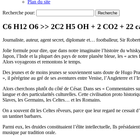
Plan du site
Recherche pour:
C6 H12 O6 >> 2C2 H5 OH + 2 CO2 + 22 c
Journaliste, auteur, agent secret, diplomate et… footballeur, Sir Rober
Jolie formule pour dire, que dans notre imaginaire l’histoire du whisk
Japon, l’Inde et la plupart des pays de notre planète bleue, les « actes
Alors voyageons et remontons le temps.
Des jeunes et de moins jeunes se souviennent sans doute de Hugo Pratt,
», il pérégrine au gré de ses aventures entre Venise, l’Angleterre et l’
Alors cherchons plutôt du côté de César. Dans ses « Commentaires sur
langue et des particularités culturelles. Cette civilisation proto histo
Slaves, les Germains, les Celtes… et les Romains.
On a souvent dit les Celtes rêveurs, parce que leur regard ne cessait d’
un tantinet barbares.
Parmi eux, les druides constituaient l’élite intellectuelle, Ils présidaie
musique par tradition orale.