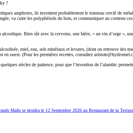
sky ?
ntiques amphores, ils inventent probablement le tonneau cerclé de métal
ée, va cuire les polyphénols du bois, et communiquer au contenu ces arô
n alcoolique. Bien sûr avec la cervoise, une bière, « un vin d’orge », u
oolisée, miel, eau, sels minéraux et levures, (dont on retrouve des tra
st en ouest. (Pour les premières recettes, consultez aristote@hydromel.
, quelques siècles de patience, pour que l’invention de l’alambic permette
Grands Malts se tiendra le 12 Septembre 2026 au Restaurant de la Terr