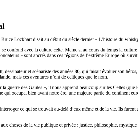
al
t Bruce Lockhart disait au début du siècle dernier « L’histoire du whisky
y se confond avec la culture celte. Même si au cours du temps la cultur
 fondateurs » sont ancrés dans ces régions de l’extrême Europe où survit 
 dessinateur et scénariste des années 80, qui faisait évoluer son héros
Irlande, mais ces aventures n’ont de celtiques que le nom.
 la guerre des Gaules », il nous apprend beaucoup sur les Celtes (que 
rique qui occupa, bien avant notre ère, une majeure partie du continent eu
interroger ce qui se trouvait au-delà d’eux même et de la vie. Ils furent 
nt aux choses de la vie publique et privée : justice, philosophie, mystique 