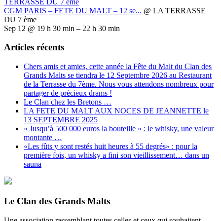
TERRASSE DU 7 ème
CGM PARIS – FETE DU MALT – 12 se...
@ LA TERRASSE
DU 7 ème
Sep 12 @ 19 h 30 min – 22 h 30 min
Articles récents
Chers amis et amies, cette année la Fête du Malt du Clan des
Grands Malts se tiendra le 12 Septembre 2026 au Restaurant
de la Terrasse du 7ème. Nous vous attendons nombreux pour
partager de précieux drams !
Le Clan chez les Bretons …
LA FETE DU MALT AUX NOCES DE JEANNETTE le
13 SEPTEMBRE 2025
« Jusqu’à 500 000 euros la bouteille » : le whisky, une valeur
montante …
«Les fûts y sont restés huit heures à 55 degrés» : pour la
première fois, un whisky a fini son vieillissement… dans un
sauna
Le Clan des Grands Malts
Une association rassemblant toutes celles et ceux qui souhaitent