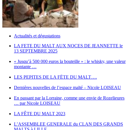
Actualités et dégustations
LA FETE DU MALT AUX NOCES DE JEANNETTE le
13 SEPTEMBRE 2025
« Jusqu’à 500 000 euros la bouteille » : le whisky, une valeur
montante …
LES PEPITES DE LA FËTE DU MALT….
Dernières nouvelles de l’espace malté – Nicole LOISEAU
En passant par la Lorraine, comme une envie de Rozelieures
… par Nicole LOISEAU
LA FÊTE DU MALT 2023
L’ASSEMBLEE GENERALE du CLAN DES GRANDS
MALTS à LILLE