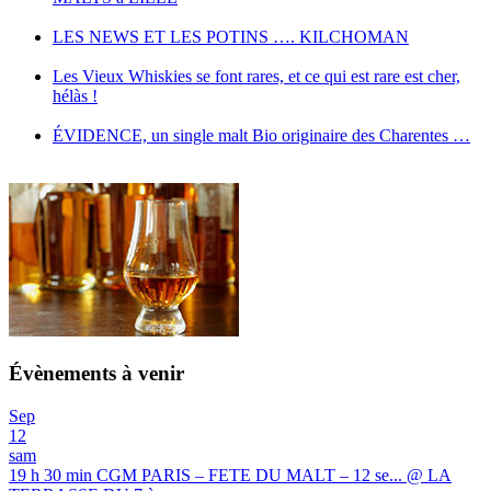
LES NEWS ET LES POTINS …. KILCHOMAN
Les Vieux Whiskies se font rares, et ce qui est rare est cher,
hélàs !
ÉVIDENCE, un single malt Bio originaire des Charentes …
Évènements à venir
Sep
12
sam
19 h 30 min
CGM PARIS – FETE DU MALT – 12 se...
@ LA