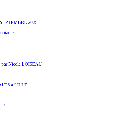
 SEPTEMBRE 2025
 montante …
s … par Nicole LOISEAU
LTS à LILLE
s !