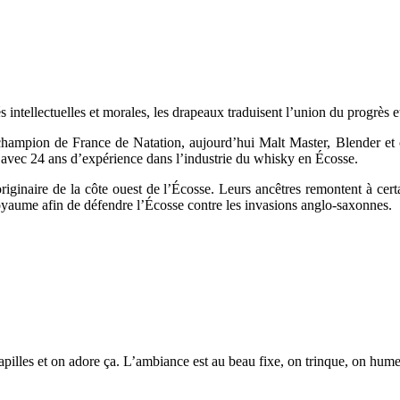
 intellectuelles et morales, les drapeaux traduisent l’union du progrès et
ion de France de Natation, aujourd’hui Malt Master, Blender et cré
avec 24 ans d’expérience dans l’industrie du whisky en Écosse.
iginaire de la côte ouest de l’Écosse. Leurs ancêtres remontent à certa
 royaume afin de défendre l’Écosse contre les invasions anglo-saxonnes.
 papilles et on adore ça. L’ambiance est au beau fixe, on trinque, on hum