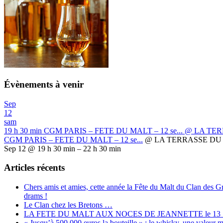
Évènements à venir
Sep
12
sam
19 h 30 min
CGM PARIS – FETE DU MALT – 12 se...
@ LA TER
CGM PARIS – FETE DU MALT – 12 se...
@ LA TERRASSE DU 
Sep 12 @ 19 h 30 min – 22 h 30 min
Articles récents
Chers amis et amies, cette année la Fête du Malt du Clan des 
drams !
Le Clan chez les Bretons …
LA FETE DU MALT AUX NOCES DE JEANNETTE le 13
« Jusqu’à 500 000 euros la bouteille » : le whisky, une valeur