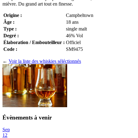
mièvre. Du grand art tout en finesse.
Origine :
Campbeltown
Âge :
18 ans
Type :
single malt
Degré :
46% Vol
Élaboration / Embouteilleur :
Officiel
Code :
SM9475
←
Voir la liste des whiskies séléctionnés
Évènements à venir
Sep
12