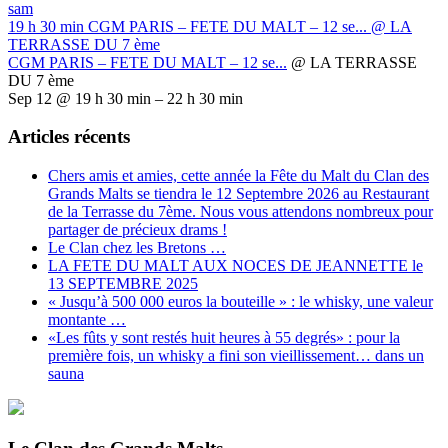
sam
19 h 30 min
CGM PARIS – FETE DU MALT – 12 se...
@ LA
TERRASSE DU 7 ème
CGM PARIS – FETE DU MALT – 12 se...
@ LA TERRASSE
DU 7 ème
Sep 12 @ 19 h 30 min – 22 h 30 min
Articles récents
Chers amis et amies, cette année la Fête du Malt du Clan des
Grands Malts se tiendra le 12 Septembre 2026 au Restaurant
de la Terrasse du 7ème. Nous vous attendons nombreux pour
partager de précieux drams !
Le Clan chez les Bretons …
LA FETE DU MALT AUX NOCES DE JEANNETTE le
13 SEPTEMBRE 2025
« Jusqu’à 500 000 euros la bouteille » : le whisky, une valeur
montante …
«Les fûts y sont restés huit heures à 55 degrés» : pour la
première fois, un whisky a fini son vieillissement… dans un
sauna