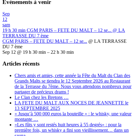
Évènements à venir
Sep
12
sam
19 h 30 min
CGM PARIS – FETE DU MALT – 12 se...
@ LA
TERRASSE DU 7 ème
CGM PARIS – FETE DU MALT – 12 se...
@ LA TERRASSE
DU 7 ème
Sep 12 @ 19 h 30 min – 22 h 30 min
Articles récents
Chers amis et amies, cette année la Fête du Malt du Clan des
Grands Malts se tiendra le 12 Septembre 2026 au Restaurant
de la Terrasse du 7ème. Nous vous attendons nombreux pour
partager de précieux drams !
Le Clan chez les Bretons …
LA FETE DU MALT AUX NOCES DE JEANNETTE le
13 SEPTEMBRE 2025
« Jusqu’à 500 000 euros la bouteille » : le whisky, une valeur
montante …
«Les fûts y sont restés huit heures à 55 degrés» : pour la
première fois, un whisky a fini son vieillissement… dans un
sauna