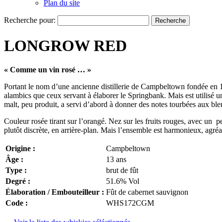
Plan du site
Recherche pour:
LONGROW RED
« Comme un vin rosé … »
Portant le nom d’une ancienne distillerie de Campbeltown fondée en 18
alambics que ceux servant à élaborer le Springbank. Mais est utilisé un
malt, peu produit, a servi d’abord à donner des notes tourbées aux bl
Couleur rosée tirant sur l’orangé. Nez sur les fruits rouges, avec un peu
plutôt discrète, en arrière-plan. Mais l’ensemble est harmonieux, agré
Origine :
Campbeltown
Âge :
13 ans
Type :
brut de fût
Degré :
51.6% Vol
Élaboration / Embouteilleur :
Fût de cabernet sauvignon
Code :
WHS172CGM