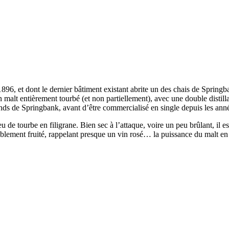
96, et dont le dernier bâtiment existant abrite un des chais de Springb
 malt entièrement tourbé (et non partiellement), avec une double distill
ends de Springbank, avant d’être commercialisé en single depuis les ann
 de tourbe en filigrane. Bien sec à l’attaque, voire un peu brûlant, il est
ablement fruité, rappelant presque un vin rosé… la puissance du malt en 