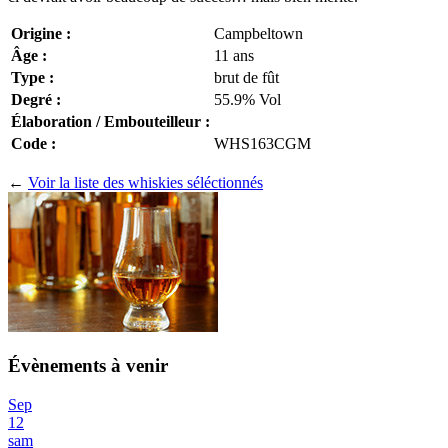
Origine :
Campbeltown
Âge :
11 ans
Type :
brut de fût
Degré :
55.9% Vol
Élaboration / Embouteilleur :
Code :
WHS163CGM
←
Voir la liste des whiskies séléctionnés
Évènements à venir
Sep
12
sam