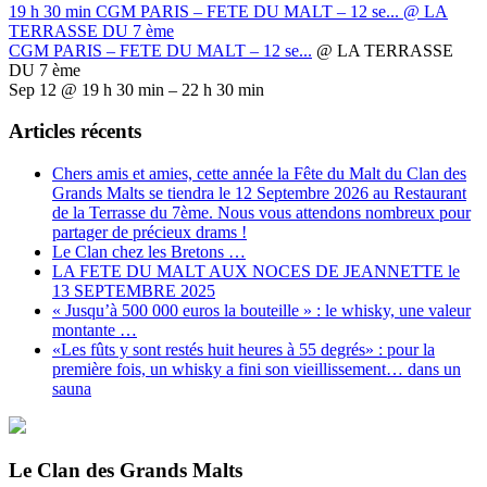
19 h 30 min
CGM PARIS – FETE DU MALT – 12 se...
@ LA
TERRASSE DU 7 ème
CGM PARIS – FETE DU MALT – 12 se...
@ LA TERRASSE
DU 7 ème
Sep 12 @ 19 h 30 min – 22 h 30 min
Articles récents
Chers amis et amies, cette année la Fête du Malt du Clan des
Grands Malts se tiendra le 12 Septembre 2026 au Restaurant
de la Terrasse du 7ème. Nous vous attendons nombreux pour
partager de précieux drams !
Le Clan chez les Bretons …
LA FETE DU MALT AUX NOCES DE JEANNETTE le
13 SEPTEMBRE 2025
« Jusqu’à 500 000 euros la bouteille » : le whisky, une valeur
montante …
«Les fûts y sont restés huit heures à 55 degrés» : pour la
première fois, un whisky a fini son vieillissement… dans un
sauna
Le Clan des Grands Malts