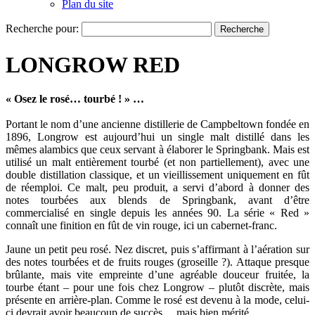
Plan du site
Recherche pour:
LONGROW RED
« Osez le rosé… tourbé ! » …
Portant le nom d’une ancienne distillerie de Campbeltown fondée en
1896, Longrow est aujourd’hui un single malt distillé dans les
mêmes alambics que ceux servant à élaborer le Springbank. Mais est
utilisé un malt entièrement tourbé (et non partiellement), avec une
double distillation classique, et un vieillissement uniquement en fût
de réemploi. Ce malt, peu produit, a servi d’abord à donner des
notes tourbées aux blends de Springbank, avant d’être
commercialisé en single depuis les années 90. La série « Red »
connaît une finition en fût de vin rouge, ici un cabernet-franc.
Jaune un petit peu rosé. Nez discret, puis s’affirmant à l’aération sur
des notes tourbées et de fruits rouges (groseille ?). Attaque presque
brûlante, mais vite empreinte d’une agréable douceur fruitée, la
tourbe étant – pour une fois chez Longrow – plutôt discrète, mais
présente en arrière-plan. Comme le rosé est devenu à la mode, celui-
ci devrait avoir beaucoup de succès… mais bien mérité.