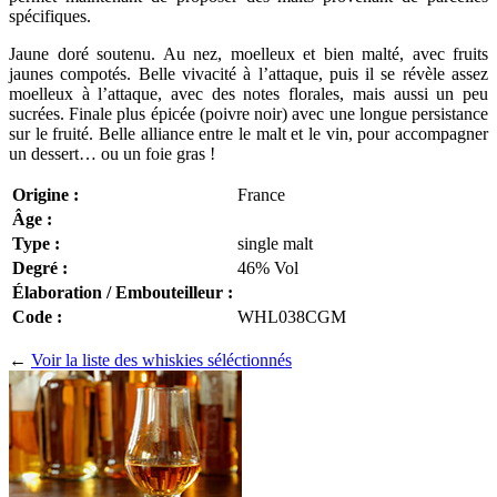
spécifiques.
Jaune doré soutenu. Au nez, moelleux et bien malté, avec fruits
jaunes compotés. Belle vivacité à l’attaque, puis il se révèle assez
moelleux à l’attaque, avec des notes florales, mais aussi un peu
sucrées. Finale plus épicée (poivre noir) avec une longue persistance
sur le fruité. Belle alliance entre le malt et le vin, pour accompagner
un dessert… ou un foie gras !
Origine :
France
Âge :
Type :
single malt
Degré :
46% Vol
Élaboration / Embouteilleur :
Code :
WHL038CGM
←
Voir la liste des whiskies séléctionnés