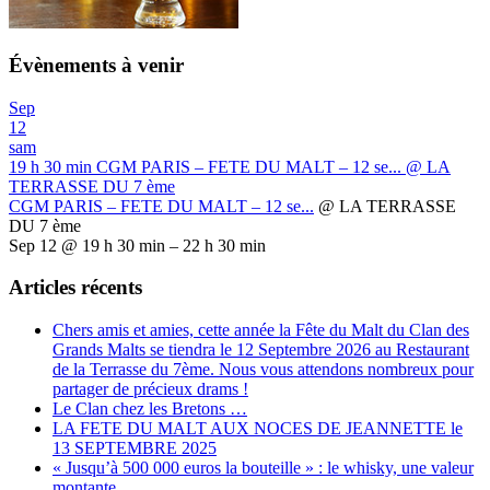
Évènements à venir
Sep
12
sam
19 h 30 min
CGM PARIS – FETE DU MALT – 12 se...
@ LA
TERRASSE DU 7 ème
CGM PARIS – FETE DU MALT – 12 se...
@ LA TERRASSE
DU 7 ème
Sep 12 @ 19 h 30 min – 22 h 30 min
Articles récents
Chers amis et amies, cette année la Fête du Malt du Clan des
Grands Malts se tiendra le 12 Septembre 2026 au Restaurant
de la Terrasse du 7ème. Nous vous attendons nombreux pour
partager de précieux drams !
Le Clan chez les Bretons …
LA FETE DU MALT AUX NOCES DE JEANNETTE le
13 SEPTEMBRE 2025
« Jusqu’à 500 000 euros la bouteille » : le whisky, une valeur
montante …