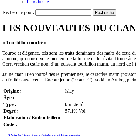
Plan du site
Recherche pour:
LES NOUVEAUTES DU CLAN – 
« Tourbillon tourbé »
Tourbe et élégance, tels sont les traits dominants des malts de cette d
alambic, qui conserve le meilleur de la tourbe en lui évitant toute 
Corryvreckan est le nom d’un puissant tourbillon marin, au nord de l’î
Jaune clair. Bien tourbé dès le premier nez, le caractère marin (poiss
au fruité sous-jacents. Encore jeune (10 ans ??), voilà un Ardbeg ple
Origine :
Islay
Âge :
Type :
brut de fût
Degré :
57.1% Vol
Élaboration / Embouteilleur :
Code :