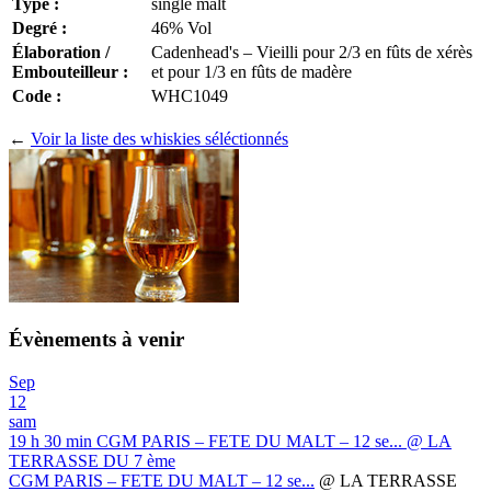
Type :
single malt
Degré :
46% Vol
Élaboration /
Cadenhead's – Vieilli pour 2/3 en fûts de xérès
Embouteilleur :
et pour 1/3 en fûts de madère
Code :
WHC1049
←
Voir la liste des whiskies séléctionnés
Évènements à venir
Sep
12
sam
19 h 30 min
CGM PARIS – FETE DU MALT – 12 se...
@ LA
TERRASSE DU 7 ème
CGM PARIS – FETE DU MALT – 12 se...
@ LA TERRASSE