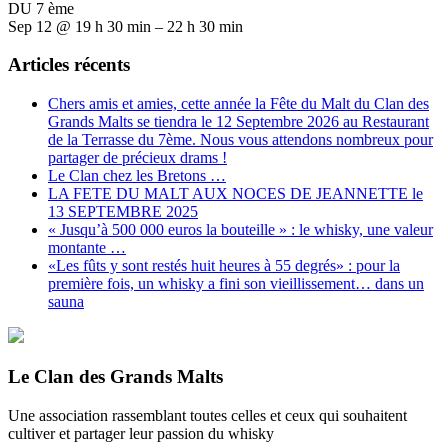
DU 7 ème
Sep 12 @ 19 h 30 min – 22 h 30 min
Articles récents
Chers amis et amies, cette année la Fête du Malt du Clan des
Grands Malts se tiendra le 12 Septembre 2026 au Restaurant
de la Terrasse du 7ème. Nous vous attendons nombreux pour
partager de précieux drams !
Le Clan chez les Bretons …
LA FETE DU MALT AUX NOCES DE JEANNETTE le
13 SEPTEMBRE 2025
« Jusqu’à 500 000 euros la bouteille » : le whisky, une valeur
montante …
«Les fûts y sont restés huit heures à 55 degrés» : pour la
première fois, un whisky a fini son vieillissement… dans un
sauna
Le Clan des Grands Malts
Une association rassemblant toutes celles et ceux qui souhaitent
cultiver et partager leur passion du whisky