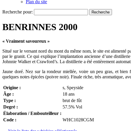
Plan du site
Recherche pour:
BENRINNES 2000
« Vraiment savoureux »
Situé sur le versant nord du mont du même nom, le site est alimenté pa
par le granit. Ce qui explique l’implantation ancienne d’une distiller
Johnnie Walker et Crawford’s. La distillerie a été entièrement automa
Jaune doré. Nez sur la rondeur miellée, voire un peu gras, et bien 
quelques notes épicées (poivre noir). Finale riche, très aromatique, 
Origine :
s, Speyside
Âge :
18 ans
Type :
brut de fût
Degré :
57.5% Vol
Élaboration / Embouteilleur :
Code :
WHC1028CGM