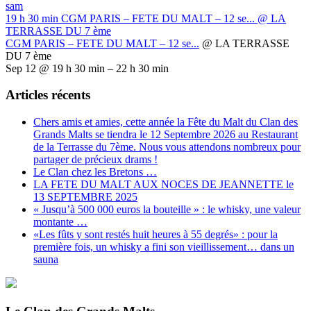
sam
19 h 30 min
CGM PARIS – FETE DU MALT – 12 se...
@ LA
TERRASSE DU 7 ème
CGM PARIS – FETE DU MALT – 12 se...
@ LA TERRASSE
DU 7 ème
Sep 12 @ 19 h 30 min – 22 h 30 min
Articles récents
Chers amis et amies, cette année la Fête du Malt du Clan des
Grands Malts se tiendra le 12 Septembre 2026 au Restaurant
de la Terrasse du 7ème. Nous vous attendons nombreux pour
partager de précieux drams !
Le Clan chez les Bretons …
LA FETE DU MALT AUX NOCES DE JEANNETTE le
13 SEPTEMBRE 2025
« Jusqu’à 500 000 euros la bouteille » : le whisky, une valeur
montante …
«Les fûts y sont restés huit heures à 55 degrés» : pour la
première fois, un whisky a fini son vieillissement… dans un
sauna