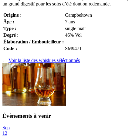
un grand digestif pour les soirs d’été dont on redemande.
Origine :
Campbeltown
Âge :
7 ans
Type :
single malt
Degré :
46% Vol
Élaboration / Embouteilleur :
Code :
SM9471
←
Voir la liste des whiskies séléctionnés
Évènements à venir
Sep
12