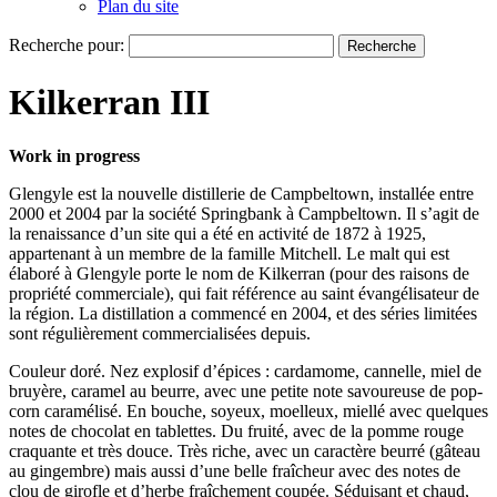
Plan du site
Recherche pour:
Kilkerran III
Work in progress
Glengyle est la nouvelle distillerie de Campbel­town, installée entre
2000 et 2004 par la société Springbank à Campbeltown. Il s’agit de
la renais­sance d’un site qui a été en activité de 1872 à 1925,
appartenant à un membre de la famille Mitchell. Le malt qui est
élaboré à Glengyle porte le nom de Kilkerran (pour des raisons de
propriété commer­ciale), qui fait référence au saint évangélisateur de
la région. La distillation a commencé en 2004, et des séries limitées
sont régulièrement commercialisées depuis.
Couleur doré. Nez explosif d’épices : cardamome, cannelle, miel de
bruyère, caramel au beurre, avec une petite note savoureuse de pop-
corn caramélisé. En bouche, soyeux, moelleux, miellé avec quelques
notes de chocolat en tablettes. Du fruité, avec de la pomme rouge
cra­quante et très douce. Très riche, avec un caractère beurré (gâteau
au gingembre) mais aussi d’une belle fraîcheur avec des notes de
clou de girofle et d’herbe fraîchement coupée. Séduisant et chaud,