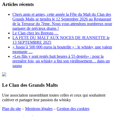
Articles récents
Chers amis et amies, cette année la Fête du Malt du Clan des
Grands Malts se tiendra le 12 Septembre 2026 au Restaurant
de la Terrasse du 7ème. Nous vous attendons nombreux pour
partager de précieux drams !
Le Clan chez les Bretons …
LA FETE DU MALT AUX NOCES DE JEANNETTE le
13 SEPTEMBRE 2025
« Jusqu’à 500 000 euros la bouteille » : le whisky, une valeur
montante …
«Les fûts y sont restés huit heures à 55 degrés» : pour la
première fois, un whisky a fini son vieillissement… dans un
sauna
Le Clan des Grands Malts
Une association rassemblant toutes celles et ceux qui souhaitent
cultiver et partager leur passion du whisky
Plan du site
–
Mentions légales
–
Gestion des cookies