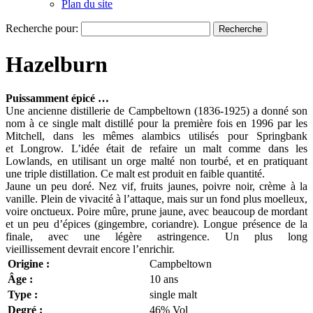
Plan du site
Recherche pour:
Hazelburn
Puissamment épicé …
Une ancienne distillerie de Campbeltown (1836-1925) a donné son
nom à ce single malt distillé pour la première fois en 1996 par les
Mitchell, dans les mêmes alambics utilisés pour Springbank
et Longrow. L’idée était de refaire un malt comme dans les
Lowlands, en utilisant un orge malté non tourbé, et en pratiquant
une triple distillation. Ce malt est produit en faible quantité.
Jaune un peu doré. Nez vif, fruits jaunes, poivre noir, crème à la
vanille. Plein de vivacité à l’attaque, mais sur un fond plus moelleux,
voire onctueux. Poire mûre, prune jaune, avec beaucoup de mordant
et un peu d’épices (gingembre, coriandre). Longue présence de la
finale, avec une légère astringence. Un plus long
vieillissement devrait encore l’enrichir.
Origine :
Campbeltown
Âge :
10 ans
Type :
single malt
Degré :
46% Vol