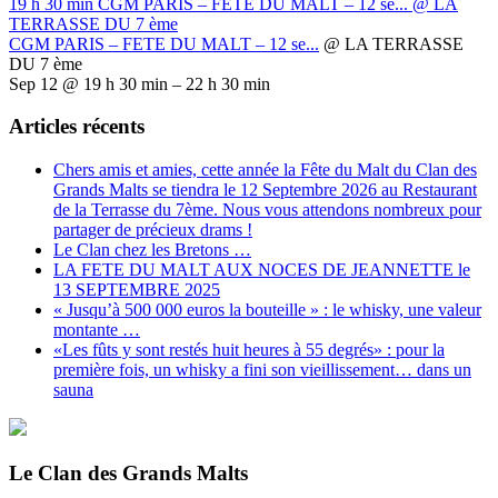
19 h 30 min
CGM PARIS – FETE DU MALT – 12 se...
@ LA
TERRASSE DU 7 ème
CGM PARIS – FETE DU MALT – 12 se...
@ LA TERRASSE
DU 7 ème
Sep 12 @ 19 h 30 min – 22 h 30 min
Articles récents
Chers amis et amies, cette année la Fête du Malt du Clan des
Grands Malts se tiendra le 12 Septembre 2026 au Restaurant
de la Terrasse du 7ème. Nous vous attendons nombreux pour
partager de précieux drams !
Le Clan chez les Bretons …
LA FETE DU MALT AUX NOCES DE JEANNETTE le
13 SEPTEMBRE 2025
« Jusqu’à 500 000 euros la bouteille » : le whisky, une valeur
montante …
«Les fûts y sont restés huit heures à 55 degrés» : pour la
première fois, un whisky a fini son vieillissement… dans un
sauna
Le Clan des Grands Malts