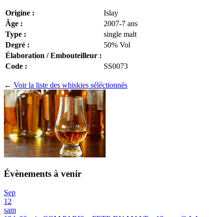
Origine :
Islay
Âge :
2007-7 ans
Type :
single malt
Degré :
50% Vol
Élaboration / Embouteilleur :
Code :
SS0073
←
Voir la liste des whiskies séléctionnés
Évènements à venir
Sep
12
sam