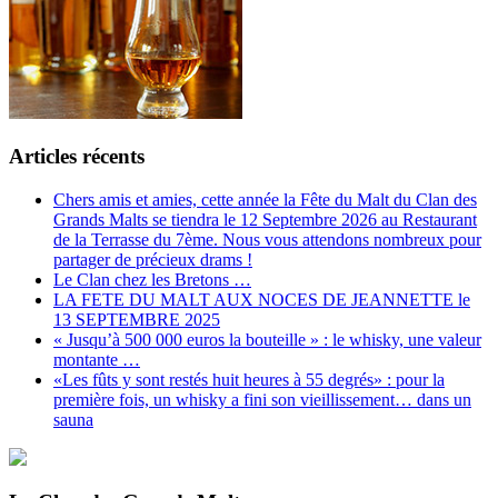
Articles récents
Chers amis et amies, cette année la Fête du Malt du Clan des
Grands Malts se tiendra le 12 Septembre 2026 au Restaurant
de la Terrasse du 7ème. Nous vous attendons nombreux pour
partager de précieux drams !
Le Clan chez les Bretons …
LA FETE DU MALT AUX NOCES DE JEANNETTE le
13 SEPTEMBRE 2025
« Jusqu’à 500 000 euros la bouteille » : le whisky, une valeur
montante …
«Les fûts y sont restés huit heures à 55 degrés» : pour la
première fois, un whisky a fini son vieillissement… dans un
sauna