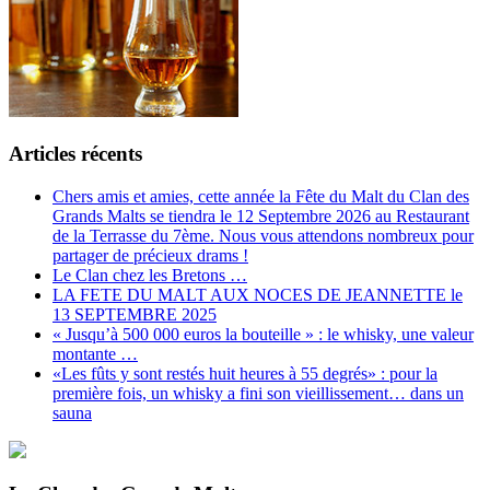
Articles récents
Chers amis et amies, cette année la Fête du Malt du Clan des
Grands Malts se tiendra le 12 Septembre 2026 au Restaurant
de la Terrasse du 7ème. Nous vous attendons nombreux pour
partager de précieux drams !
Le Clan chez les Bretons …
LA FETE DU MALT AUX NOCES DE JEANNETTE le
13 SEPTEMBRE 2025
« Jusqu’à 500 000 euros la bouteille » : le whisky, une valeur
montante …
«Les fûts y sont restés huit heures à 55 degrés» : pour la
première fois, un whisky a fini son vieillissement… dans un
sauna