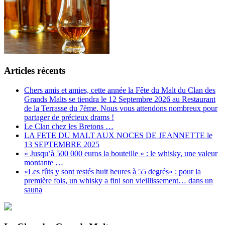
Articles récents
Chers amis et amies, cette année la Fête du Malt du Clan des
Grands Malts se tiendra le 12 Septembre 2026 au Restaurant
de la Terrasse du 7ème. Nous vous attendons nombreux pour
partager de précieux drams !
Le Clan chez les Bretons …
LA FETE DU MALT AUX NOCES DE JEANNETTE le
13 SEPTEMBRE 2025
« Jusqu’à 500 000 euros la bouteille » : le whisky, une valeur
montante …
«Les fûts y sont restés huit heures à 55 degrés» : pour la
première fois, un whisky a fini son vieillissement… dans un
sauna