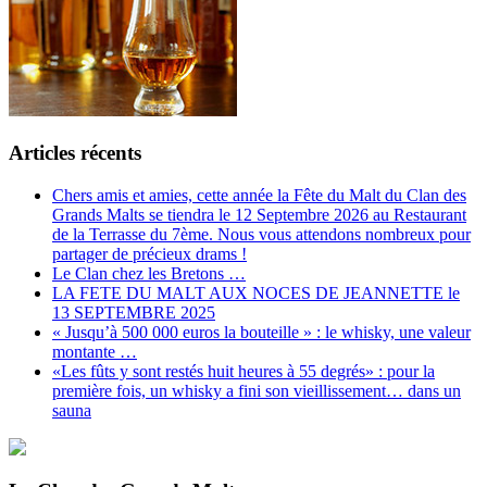
Articles récents
Chers amis et amies, cette année la Fête du Malt du Clan des
Grands Malts se tiendra le 12 Septembre 2026 au Restaurant
de la Terrasse du 7ème. Nous vous attendons nombreux pour
partager de précieux drams !
Le Clan chez les Bretons …
LA FETE DU MALT AUX NOCES DE JEANNETTE le
13 SEPTEMBRE 2025
« Jusqu’à 500 000 euros la bouteille » : le whisky, une valeur
montante …
«Les fûts y sont restés huit heures à 55 degrés» : pour la
première fois, un whisky a fini son vieillissement… dans un
sauna