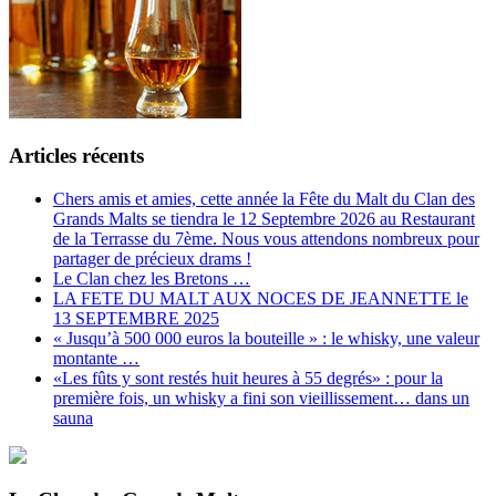
Articles récents
Chers amis et amies, cette année la Fête du Malt du Clan des
Grands Malts se tiendra le 12 Septembre 2026 au Restaurant
de la Terrasse du 7ème. Nous vous attendons nombreux pour
partager de précieux drams !
Le Clan chez les Bretons …
LA FETE DU MALT AUX NOCES DE JEANNETTE le
13 SEPTEMBRE 2025
« Jusqu’à 500 000 euros la bouteille » : le whisky, une valeur
montante …
«Les fûts y sont restés huit heures à 55 degrés» : pour la
première fois, un whisky a fini son vieillissement… dans un
sauna